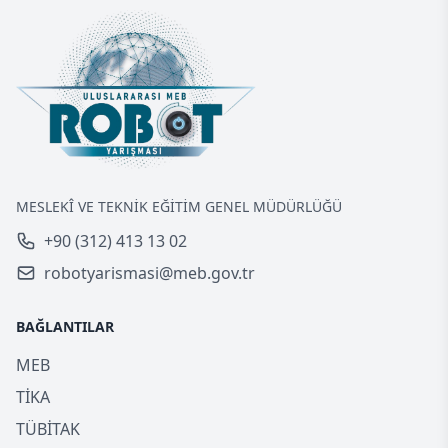
MESLEKÎ VE TEKNİK EĞİTİM GENEL MÜDÜRLÜĞÜ
+90 (312) 413 13 02
robotyarismasi@meb.gov.tr
BAĞLANTILAR
MEB
TİKA
TÜBİTAK