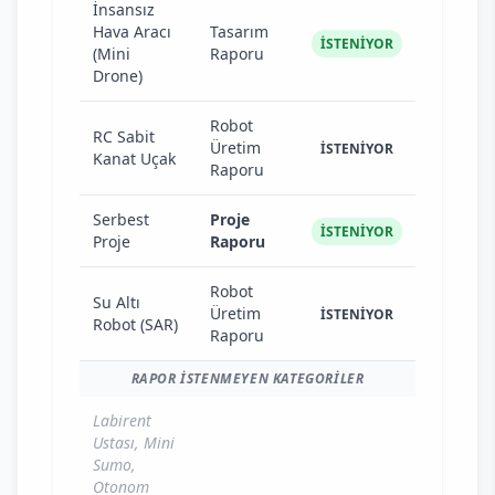
İnsansız
Hava Aracı
Tasarım
İSTENİYOR
(Mini
Raporu
Drone)
Robot
RC Sabit
Üretim
İSTENİYOR
Kanat Uçak
Raporu
Serbest
Proje
İSTENİYOR
Proje
Raporu
Robot
Su Altı
Üretim
İSTENİYOR
Robot (SAR)
Raporu
RAPOR İSTENMEYEN KATEGORILER
Labirent
Ustası, Mini
Sumo,
Otonom