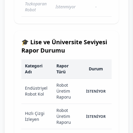
Tozkoparan
İstenmiyor
-
Robot
🎓 Lise ve Üniversite Seviyesi
Rapor Durumu
Kategori
Rapor
Durum
Adı
Türü
Robot
Endüstriyel
Üretim
İSTENİYOR
Robot Kol
Raporu
Robot
Hızlı Çizgi
Üretim
İSTENİYOR
İzleyen
Raporu