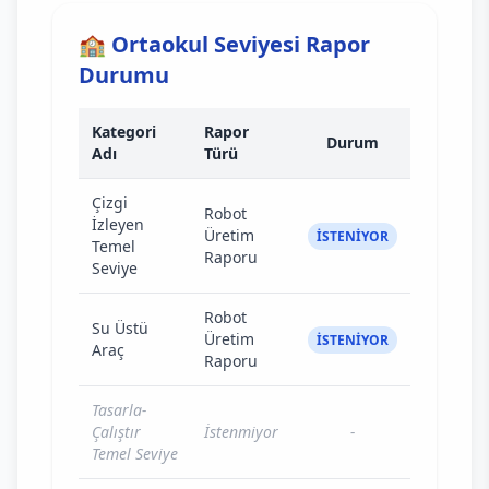
🏫 Ortaokul Seviyesi Rapor
Durumu
Kategori
Rapor
Durum
Adı
Türü
Çizgi
Robot
İzleyen
Üretim
İSTENİYOR
Temel
Raporu
Seviye
Robot
Su Üstü
Üretim
İSTENİYOR
Araç
Raporu
Tasarla-
Çalıştır
İstenmiyor
-
Temel Seviye