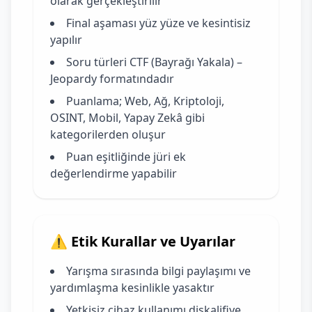
olarak gerçekleştirilir
Final aşaması yüz yüze ve kesintisiz
yapılır
Soru türleri CTF (Bayrağı Yakala) –
Jeopardy formatındadır
Puanlama; Web, Ağ, Kriptoloji,
OSINT, Mobil, Yapay Zekâ gibi
kategorilerden oluşur
Puan eşitliğinde jüri ek
değerlendirme yapabilir
⚠️ Etik Kurallar ve Uyarılar
Yarışma sırasında bilgi paylaşımı ve
yardımlaşma kesinlikle yasaktır
Yetkisiz cihaz kullanımı diskalifiye