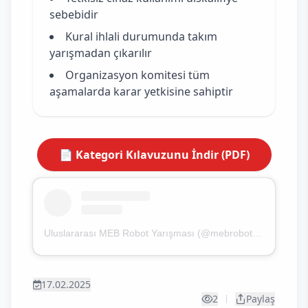
sebebidir
Kural ihlali durumunda takım
yarışmadan çıkarılır
Organizasyon komitesi tüm
aşamalarda karar yetkisine sahiptir
📄 Kategori Kılavuzunu İndir (PDF)
Uluslararası MEB Robot Yarışması (@mebrobot) paylaştığı bir gönderi
17.02.2025
2
Paylaş