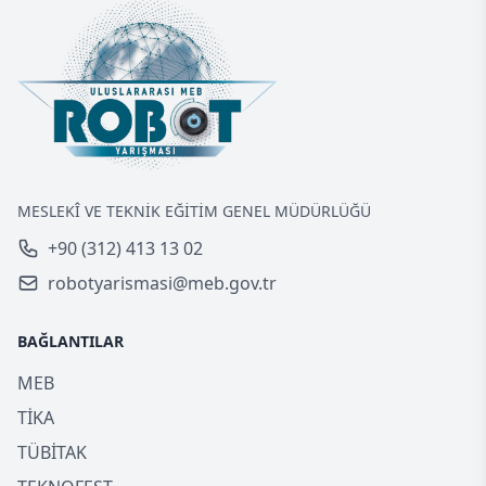
MESLEKÎ VE TEKNİK EĞİTİM GENEL MÜDÜRLÜĞÜ
+90 (312) 413 13 02
robotyarismasi@meb.gov.tr
BAĞLANTILAR
MEB
TİKA
TÜBİTAK