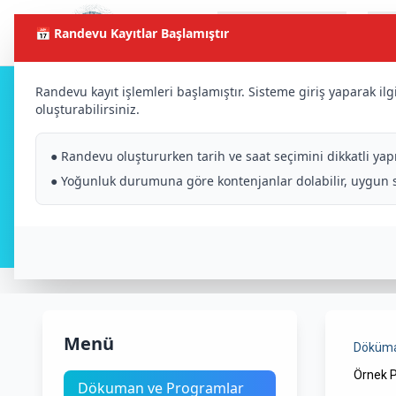
Katılım ve
Y
Anasayfa
📅 Randevu Kayıtlar Başlamıştır
Başvuru
Randevu kayıt işlemleri başlamıştır. Sisteme giriş yaparak il
oluşturabilirsiniz.
Dökuman ve Programl
● Randevu oluştururken tarih ve saat seçimini dikkatli yapı
● Yoğunluk durumuna göre kontenjanlar dolabilir, uygun slo
Menü
Döküma
Örnek 
Dökuman ve Programlar