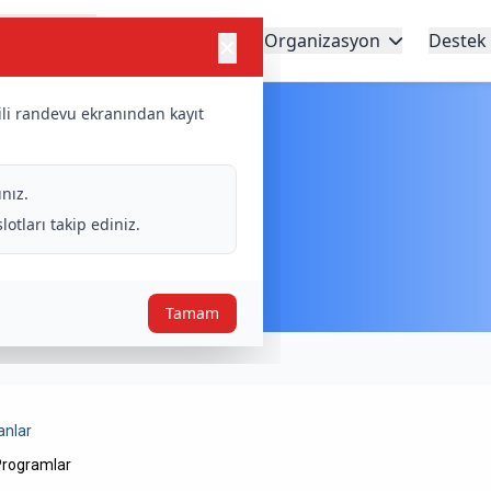
arışma
Kategoriler
Organizasyon
Destek
✕
Süreci
gili randevu ekranından kayıt
ar
nız.
tları takip ediniz.
Tamam
nlar
Programlar