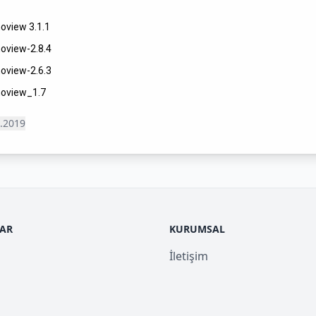
oview 3.1.1
oview-2.8.4
oview-2.6.3
noview_1.7
.2019
LAR
KURUMSAL
İletişim