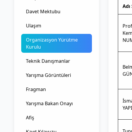
Adı
Davet Mektubu
Ulaşım
Prof
Kem
Organizasyon Yürütme
NU
Kurulu
Teknik Danışmanlar
Bel
GÜ
Yarışma Görüntüleri
Fragman
İsma
Yarışma Bakan Onayı
YAP
Afiş
Tun
Kayıt Kılavuzu