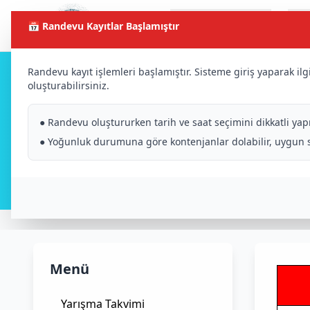
Katılım ve
Y
Anasayfa
📅 Randevu Kayıtlar Başlamıştır
Başvuru
Randevu kayıt işlemleri başlamıştır. Sisteme giriş yaparak il
oluşturabilirsiniz.
Organizasyon Yürütm
● Randevu oluştururken tarih ve saat seçimini dikkatli yapı
● Yoğunluk durumuna göre kontenjanlar dolabilir, uygun slo
Menü
Yarışma Takvimi