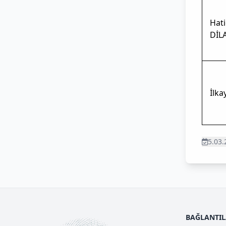
Hati
DİL
İlk
5.03.
BAĞLANTI