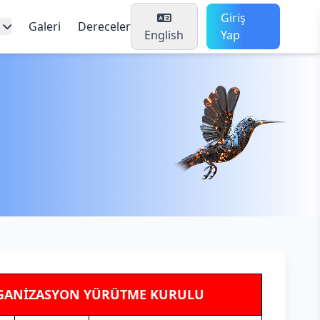
Giriş
Galeri
Dereceler
English
Yap
ORGANİZASYON YÜRÜTME KURULU