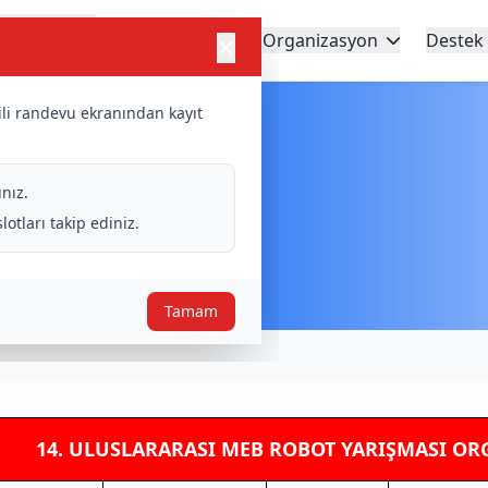
arışma
Kategoriler
Organizasyon
Destek
✕
Süreci
gili randevu ekranından kayıt
e Kurulu
nız.
tları takip ediniz.
Tamam
14. ULUSLARARASI MEB ROBOT YARIŞMASI 