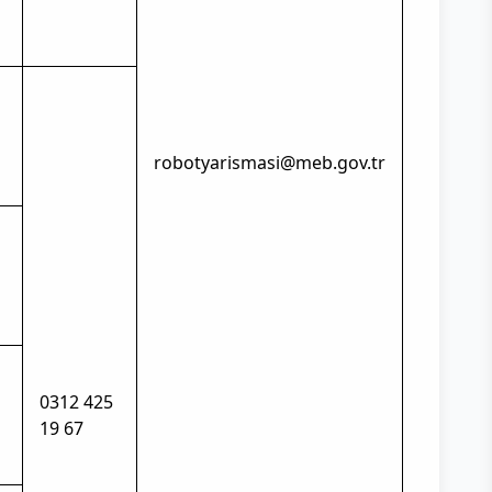
robotyarismasi@meb.gov.tr
0312 425
19 67