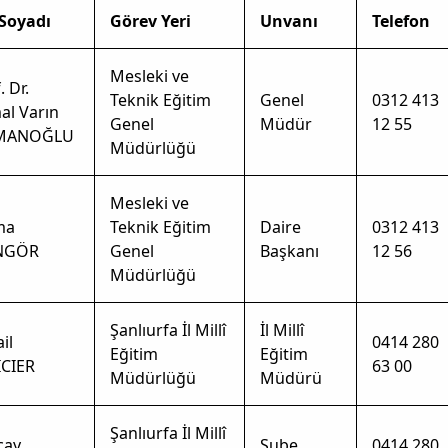
 Soyadı
Görev Yeri
Unvanı
Telefon
Mesleki ve
. Dr.
Teknik Eğitim
Genel
0312 413
al Varın
Genel
Müdür
12 55
MANOĞLU
Müdürlüğü
Mesleki ve
ma
Teknik Eğitim
Daire
0312 413
NGÖR
Genel
Başkanı
12 56
Müdürlüğü
Şanlıurfa İl Millî
İl Millî
il
0414 280
Eğitim
Eğitim
ICIER
63 00
Müdürlüğü
Müdürü
Şanlıurfa İl Millî
cay
Şube
0414 280