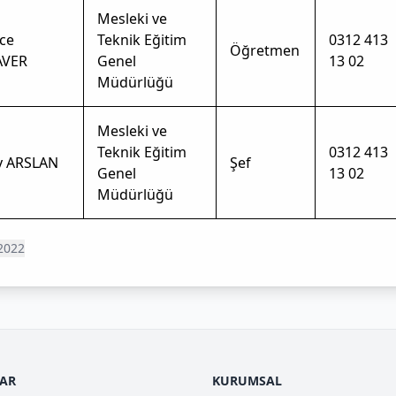
Mesleki ve
ce
Teknik Eğitim
0312 413
Öğretmen
AVER
Genel
13 02
Müdürlüğü
Mesleki ve
Teknik Eğitim
0312 413
ay ARSLAN
Şef
Genel
13 02
Müdürlüğü
2022
LAR
KURUMSAL