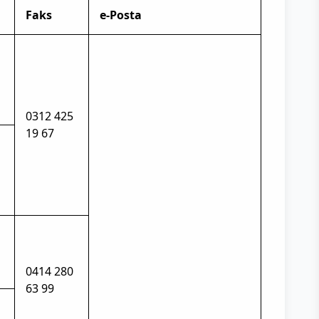
Faks
e-Posta
0312 425
19 67
0414 280
63 99