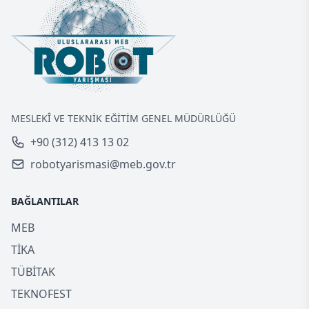
MESLEKÎ VE TEKNİK EĞİTİM GENEL MÜDÜRLÜĞÜ
+90 (312) 413 13 02
robotyarismasi@meb.gov.tr
BAĞLANTILAR
MEB
TİKA
TÜBİTAK
TEKNOFEST