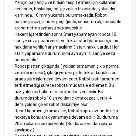
Yarışın başlangıç ve bitişini tespit etmek için kullanılan
sensörler, başlangıç-bitiş çizgileri hizasında, yolun dış
kısmında, 10 mm yukarıda bulunmaktadır. Robot
başlangıç çizgisinden geçtiğinde, sensörün algılaması ile
kronometre saymaya başlayacaktır.
Hakem işaretinden sonra Start yapamayan robota 10
saniye ceza puanı verilir ve tekrar start yapması için bir
hak daha verilir. Yarışmacıların 3 start hakkı vardır. ( Her
start yapamama durumunda ayrı ayrı 10 saniye ceza
puanı verilir.)
Robot pistten çıktığında ( yoldan tamamen çıkıp normal
zemine inmesi ), çıktığı yerden piste tekrar konulur, bu
arada süre işlemeye devam eder. Robot pisti tamamen
terk etmediği sürece robota müdahale edilemez. Bu
hak yalnızca hakemler tarafından verilebilir. Bu
durumda robota 10 sn yoldan çıkma cezası verilir. 4
defa yoldan çıkan robot diskalifiye olur.
Robot köprüyü çıkamaz ise; Robot köprü üzerinde orta
noktaya konularak yarışmaya devam edilir. Bu duruma
20 sn çıkama cezası verilir. (Bu durum yoldan çıkma
sayılmaz.)