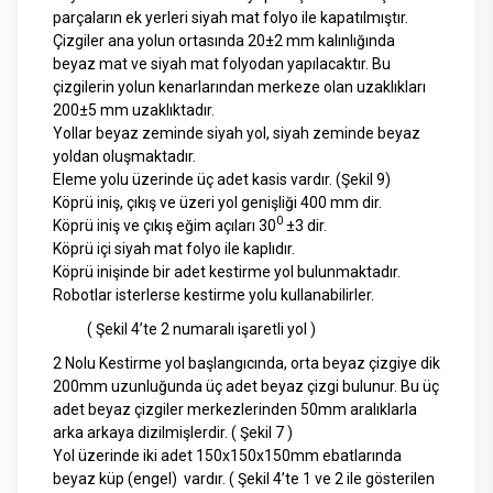
parçaların ek yerleri siyah mat folyo ile kapatılmıştır.
Çizgiler ana yolun ortasında 20±2 mm kalınlığında
beyaz mat ve siyah mat folyodan yapılacaktır. Bu
çizgilerin yolun kenarlarından merkeze olan uzaklıkları
200±5 mm uzaklıktadır.
Yollar beyaz zeminde siyah yol, siyah zeminde beyaz
yoldan oluşmaktadır.
Eleme yolu üzerinde üç adet kasis vardır. (Şekil 9)
Köprü iniş, çıkış ve üzeri yol genişliği 400 mm dir.
0
Köprü iniş ve çıkış eğim açıları 30
±3 dir.
Köprü içi siyah mat folyo ile kaplıdır.
Köprü inişinde bir adet kestirme yol bulunmaktadır.
Robotlar isterlerse kestirme yolu kullanabilirler.
( Şekil 4’te 2 numaralı işaretli yol )
2 Nolu Kestirme yol başlangıcında, orta beyaz çizgiye dik
200mm uzunluğunda üç adet beyaz çizgi bulunur. Bu üç
adet beyaz çizgiler merkezlerinden 50mm aralıklarla
arka arkaya dizilmişlerdir. ( Şekil 7 )
Yol üzerinde iki adet 150x150x150mm ebatlarında
beyaz küp (engel) vardır. ( Şekil 4’te 1 ve 2 ile gösterilen