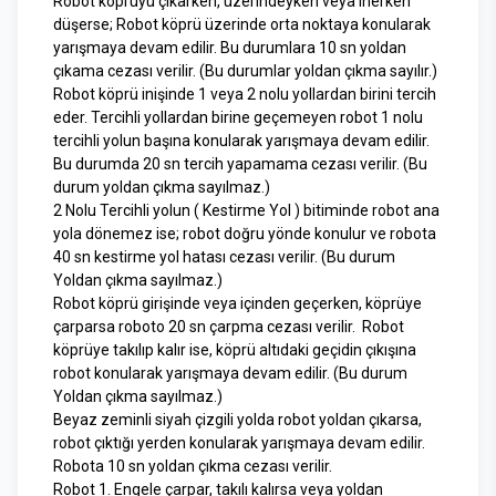
Robot köprüyü çıkarken, üzerindeyken veya inerken
düşerse; Robot köprü üzerinde orta noktaya konularak
yarışmaya devam edilir. Bu durumlara 10 sn yoldan
çıkama cezası verilir. (Bu durumlar yoldan çıkma sayılır.)
Robot köprü inişinde 1 veya 2 nolu yollardan birini tercih
eder. Tercihli yollardan birine geçemeyen robot 1 nolu
tercihli yolun başına konularak yarışmaya devam edilir.
Bu durumda 20 sn tercih yapamama cezası verilir. (Bu
durum yoldan çıkma sayılmaz.)
2 Nolu Tercihli yolun ( Kestirme Yol ) bitiminde robot ana
yola dönemez ise; robot doğru yönde konulur ve robota
40 sn kestirme yol hatası cezası verilir. (Bu durum
Yoldan çıkma sayılmaz.)
Robot köprü girişinde veya içinden geçerken, köprüye
çarparsa roboto 20 sn çarpma cezası verilir. Robot
köprüye takılıp kalır ise, köprü altıdaki geçidin çıkışına
robot konularak yarışmaya devam edilir. (Bu durum
Yoldan çıkma sayılmaz.)
Beyaz zeminli siyah çizgili yolda robot yoldan çıkarsa,
robot çıktığı yerden konularak yarışmaya devam edilir.
Robota 10 sn yoldan çıkma cezası verilir.
Robot 1. Engele çarpar, takılı kalırsa veya yoldan