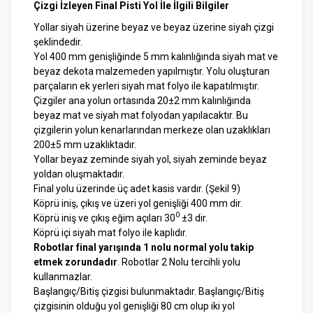
Çizgi İzleyen Final Pisti Yol İle İlgili Bilgiler
Yollar siyah üzerine beyaz ve beyaz üzerine siyah çizgi
şeklindedir.
Yol 400 mm genişliğinde 5 mm kalınlığında siyah mat ve
beyaz dekota malzemeden yapılmıştır. Yolu oluşturan
parçaların ek yerleri siyah mat folyo ile kapatılmıştır.
Çizgiler ana yolun ortasında 20±2 mm kalınlığında
beyaz mat ve siyah mat folyodan yapılacaktır. Bu
çizgilerin yolun kenarlarından merkeze olan uzaklıkları
200±5 mm uzaklıktadır.
Yollar beyaz zeminde siyah yol, siyah zeminde beyaz
yoldan oluşmaktadır.
Final yolu üzerinde üç adet kasis vardır. (Şekil 9)
Köprü iniş, çıkış ve üzeri yol genişliği 400 mm dir.
0
Köprü iniş ve çıkış eğim açıları 30
±3 dir.
Köprü içi siyah mat folyo ile kaplıdır.
Robotlar final yarışında 1 nolu normal yolu takip
etmek zorundadır
. Robotlar 2 Nolu tercihli yolu
kullanmazlar.
Başlangıç/Bitiş çizgisi bulunmaktadır. Başlangıç/Bitiş
çizgisinin olduğu yol genişliği 80 cm olup iki yol